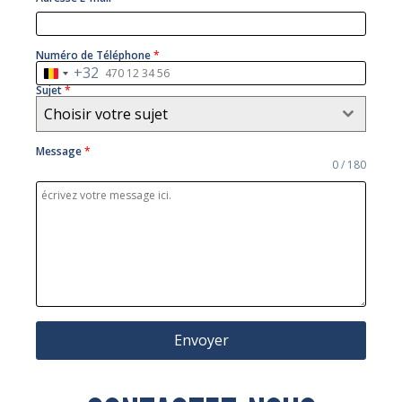
Numéro de Téléphone
*
+32
Belgium
Sujet
*
+32
Choisir votre sujet
Message
*
0 / 180
Envoyer