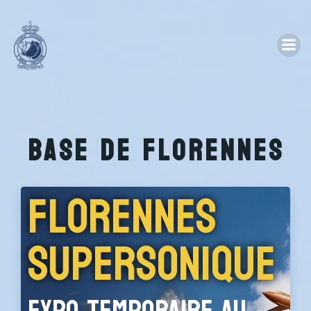
Skip
to
content
Base De Florennes
Florennes
Supersonique