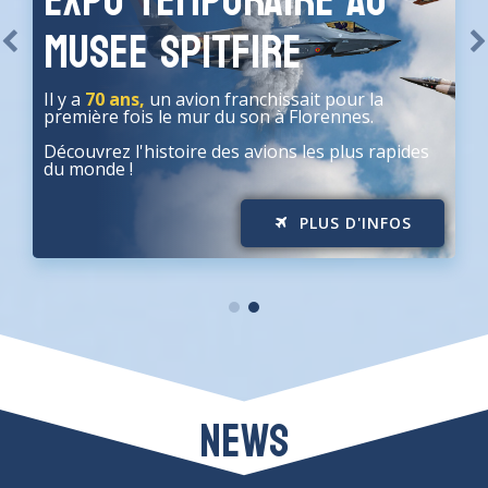
expo temporaire au
musee spitfire
Il y a
70 ans,
un avion franchissait pour la
première fois le mur du son à Florennes.
Découvrez l'histoire des avions les plus rapides
du monde !
PLUS D'INFOS
news