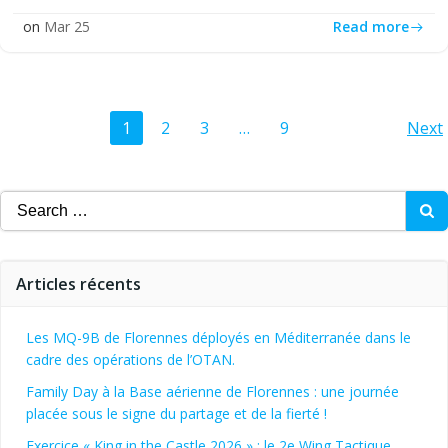
Read more
on
Mar 25
Posts
Po
Page
Page
Page
Page
1
2
3
…
9
Next
navigation
na
Search
for:
Articles récents
Les MQ-9B de Florennes déployés en Méditerranée dans le
cadre des opérations de l’OTAN.
Family Day à la Base aérienne de Florennes : une journée
placée sous le signe du partage et de la fierté !
Exercice « King in the Castle 2026 » : le 2e Wing Tactique