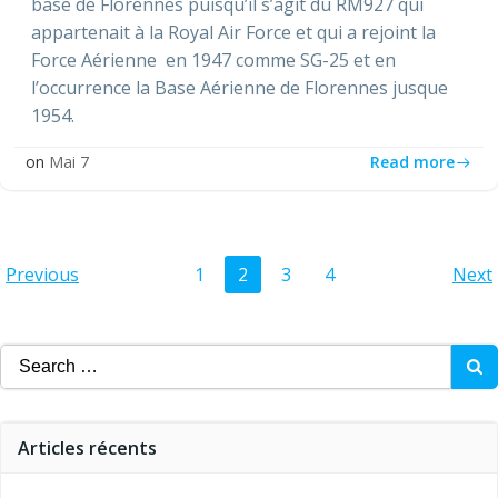
base de Florennes puisqu’il s’agit du RM927 qui
appartenait à la Royal Air Force et qui a rejoint la
Force Aérienne en 1947 comme SG-25 et en
l’occurrence la Base Aérienne de Florennes jusque
1954.
Read more
on
Mai 7
Posts
Posts
Po
Page
Page
Page
Page
Previous
1
2
3
4
Next
navigation
navigation
na
Search
for:
Articles récents