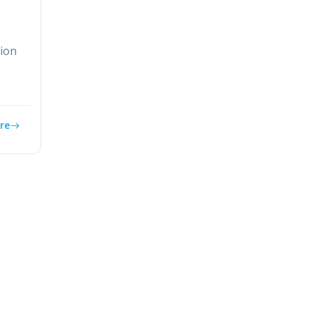
vion
re