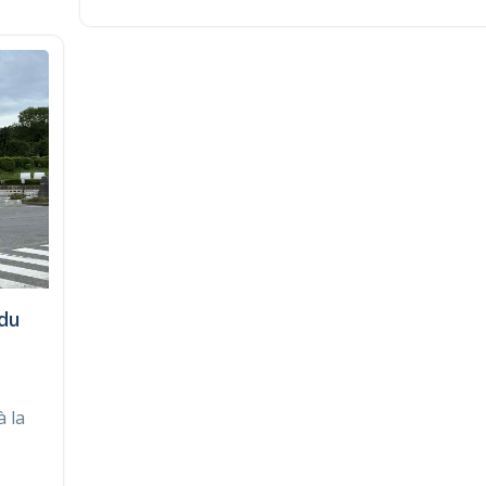
 du
à la