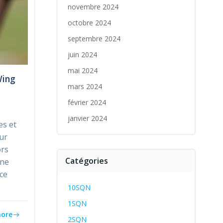
novembre 2024
octobre 2024
septembre 2024
juin 2024
mai 2024
Wing
mars 2024
février 2024
janvier 2024
es et
eur
ors
Catégories
une
rce
10SQN
1SQN
ore
2SQN