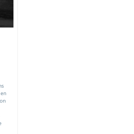
ns
 en
ion
e
e