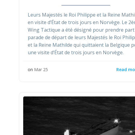
Leurs Majestés le Roi Philippe et la Reine Mathi
en visite d’État de trois jours en Norvège. Le 2
Wing Tactique a été désigné pour prendre part 
parade de départ de leurs Majestés le Roi Phili
et la Reine Mathilde qui quittaient la Belgique 
une visite d’État de trois jours en Norvège.
Read mo
on
Mar 25