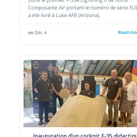
Composante Air portant le numéro de série FL
a été livré à Luke AFB (Arizona).
Read mo
on
Déc 4
Inauguration d’un cockpit F-35 didactiq