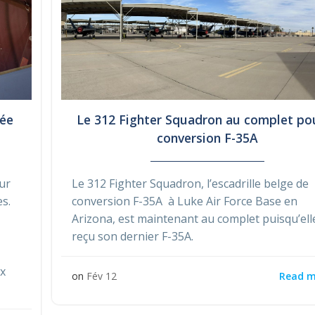
vée
Le 312 Fighter Squadron au complet pou
conversion F-35A
ur
Le 312 Fighter Squadron, l’escadrille belge de
es.
conversion F-35A à Luke Air Force Base en
Arizona, est maintenant au complet puisqu’ell
reçu son dernier F-35A.
x
Read m
on
Fév 12