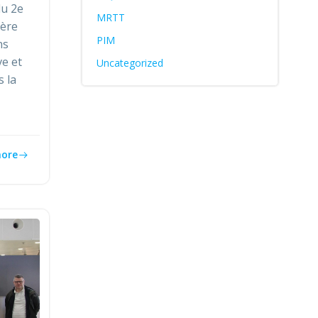
du 2e
MRTT
ière
PIM
ns
ve et
Uncategorized
s la
ore