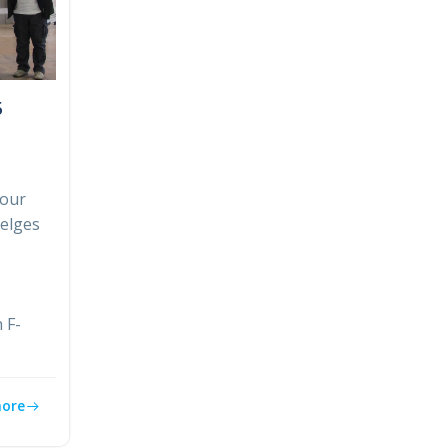
5
pour
belges
 F-
ore