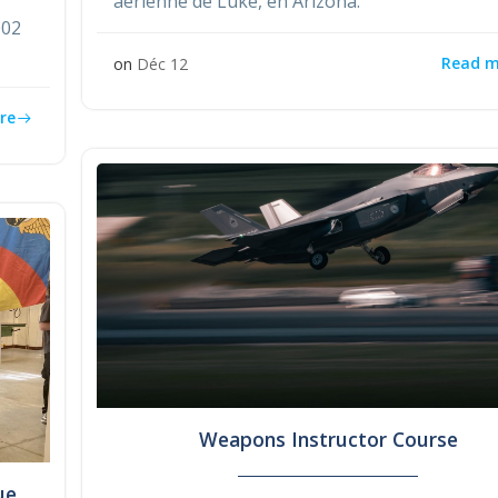
aérienne de Luke, en Arizona.
002
Read m
on
Déc 12
re
Weapons Instructor Course
ue