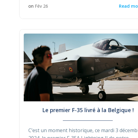
Read mo
on
Fév 26
Le premier F-35 livré à la Belgique !
C’est un moment historique, ce mardi 3 décemb
2024, le premier F-35A Lightning II de notre