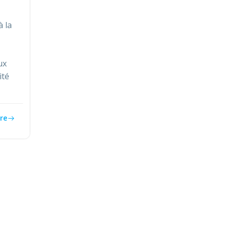
à la
ux
ité
re