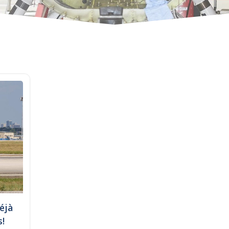
éjà
s!