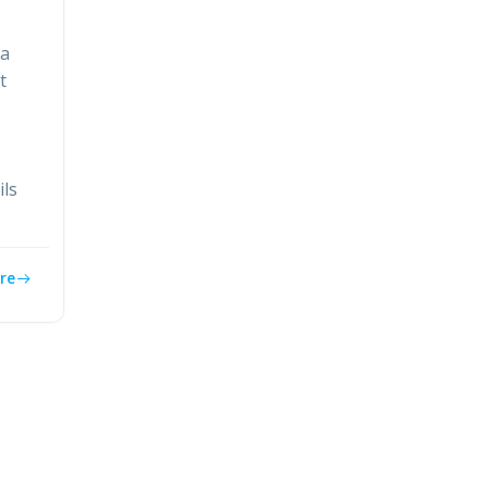
 a
t
ils
re