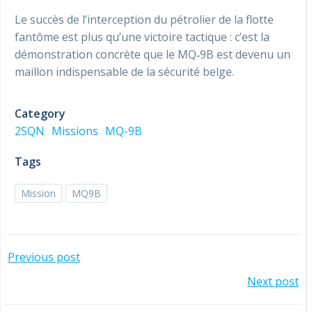
Le succès de l’interception du pétrolier de la flotte
fantôme est plus qu’une victoire tactique : c’est la
démonstration concrète que le MQ‑9B est devenu un
maillon indispensable de la sécurité belge.
Category
2SQN
Missions
MQ-9B
Tags
Mission
MQ9B
Post
Previous post
Post
navigation
Next post