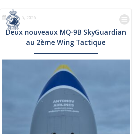
Skip
to
content
février 5, 2026
Deux nouveaux MQ-9B SkyGuardian
au 2ème Wing Tactique