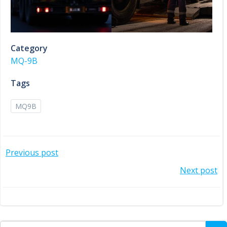
Category
MQ-9B
Tags
MQ9B
Post
Previous post
Post
navigation
Next post
navigation
Search