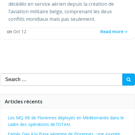
décédés en service aérien depuis la création de
l’aviation militaire belge, comprenant les deux
conflits mondiaux mais pas seulement.
Read more
on
Oct 12
Search
for:
Articles récents
Les MQ-9B de Florennes déployés en Méditerranée dans le
cadre des opérations de l’OTAN.
Family Day à la Base aérienne de Florennes : une journée