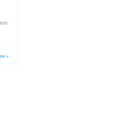
vion
re